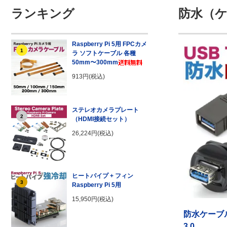
ランキング
防水（ケ
Raspberry Pi 5用 FPCカメ
1
ラ ソフトケーブル 各種
50mm〜300mm
913円(税込)
ステレオカメラプレート
2
（HDMI接続セット）
26,224円(税込)
ヒートパイプ + フィン
3
Raspberry Pi 5用
15,950円(税込)
防水ケーブル
3.0