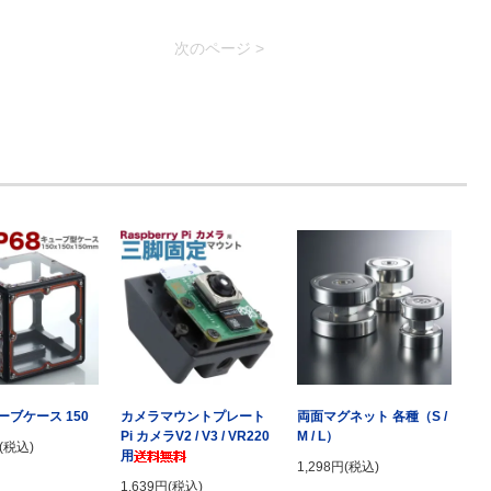
次のページ >
ブケース 150
カメラマウントプレート
両面マグネット 各種（S /
Pi カメラV2 / V3 / VR220
M / L）
円(税込)
用
1,298円(税込)
1,639円(税込)