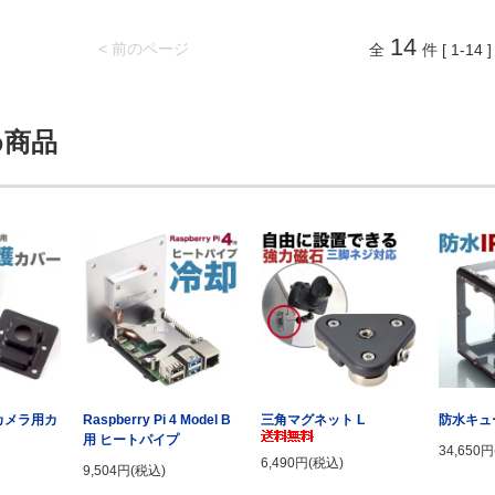
14
< 前のページ
全
件 [ 1-14 ]
め商品
i カメラ用カ
Raspberry Pi 4 Model B
三角マグネット L
防水キュー
用 ヒートパイプ
34,650
6,490円(税込)
9,504円(税込)