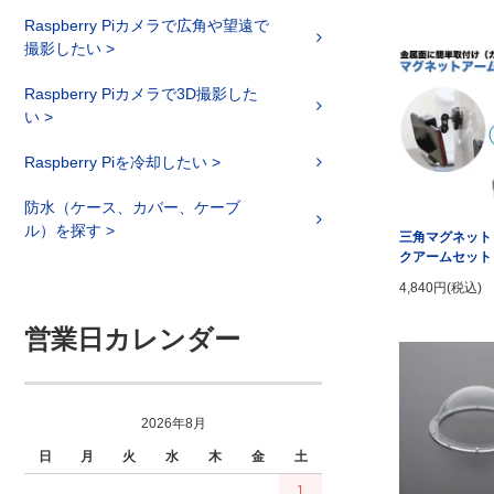
Raspberry Piカメラで広角や望遠で
撮影したい >
Raspberry Piカメラで3D撮影した
い >
Raspberry Piを冷却したい >
防水（ケース、カバー、ケーブ
ル）を探す >
三角マグネット
クアームセット
4,840円(税込)
営業日カレンダー
2026年8月
日
月
火
水
木
金
土
1