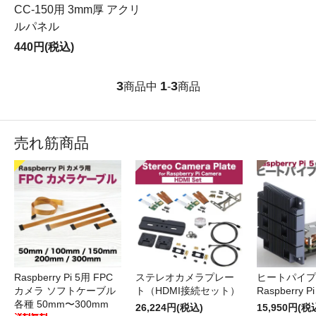
CC-150用 3mm厚 アクリ
ルパネル
440円(税込)
3
1
3
商品中
-
商品
売れ筋商品
Raspberry Pi 5用 FPC
ステレオカメラプレー
ヒートパイプ 
カメラ ソフトケーブル
ト（HDMI接続セット）
Raspberry P
各種 50mm〜300mm
26,224円(税込)
15,950円(税