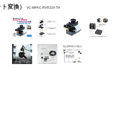
ット変換）
VC-MPAC-RVR220-TH