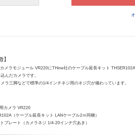
徴】
y Pi用カメラモジュール VR220にTHine社のケーブル延長キット TH
み込んだカメラです。
メラ三脚などで標準の1/4インチネジ用のネジ穴が備わっています。
 Pi用カメラ VR220
HSER102A（ケーブル延長キット LANケーブル2ｍ同梱）
トプレート（カメラネジ 1/4-20インチ穴あき）