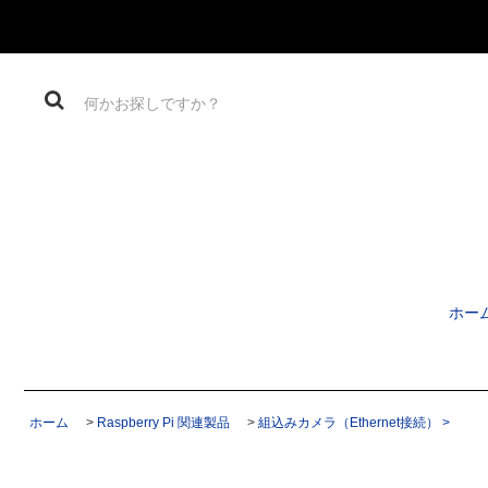
ホー
ホーム
>
Raspberry Pi 関連製品
>
組込みカメラ（Ethernet接続） >