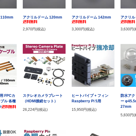
110mm
アクリルドーム 120mm
アクリルドーム 142mm
アクリルド
2,970円(税込)
3,300円(税込)
3,630円
 5用 FPCカ
ステレオカメラプレート
ヒートパイプ + フィン
防水アク
ブル 各種
（HDMI接続セット）
Raspberry Pi 5用
ー φ45
m
27mm
26,224円(税込)
15,950円(税込)
5,830円