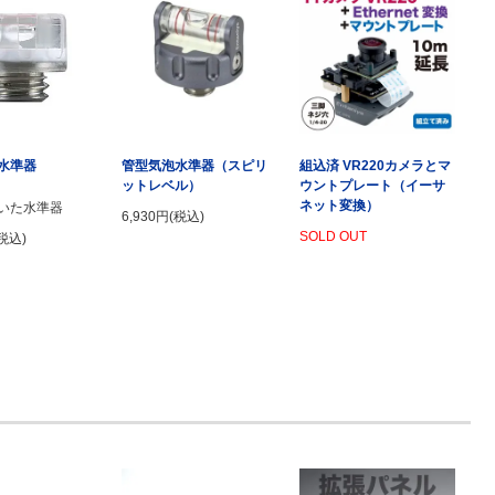
水準器
管型気泡水準器（スピリ
組込済 VR220カメラとマ
ットレベル）
ウントプレート（イーサ
ネット変換）
いた水準器
6,930円(税込)
SOLD OUT
(税込)