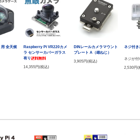
3 用 全天候
Raspberry Pi VR220カメ
DINレールカメラマウント
ネジ付き
ラ センサーカバーガラス
プレート A（雄ねじ）
有り
ネジが付
3,905円(税込)
14,355円(税込)
2,530円