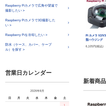
Raspberry Piカメラで広角や望遠で
撮影したい >
Raspberry Piカメラで3D撮影した
い >
Raspberry Piを冷却したい >
Pi カメラ V2/V
型ハウジング
防水（ケース、カバー、ケーブ
6,105円(税込)
ル）を探す >
営業日カレンダー
新着商品
2026年8月
日
月
火
水
木
金
土
1