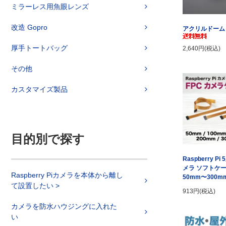
ミラーレス用魚眼レンズ
改造 Gopro
アクリルドーム 
厚手トートバッグ
2,640円(税込)
その他
カスタマイズ製品
目的別で探す
Raspberry Pi
メラ ソフトケー
Raspberry Piカメラを本体から離し
50mm〜300m
て設置したい >
913円(税込)
カメラを防水ハウジングに入れた
い