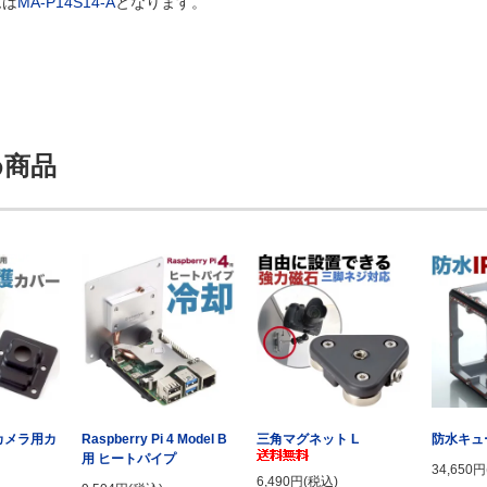
ムは
MA-P14S14-A
となります。
め商品
i カメラ用カ
Raspberry Pi 4 Model B
三角マグネット L
防水キュー
用 ヒートパイプ
34,650
6,490円(税込)