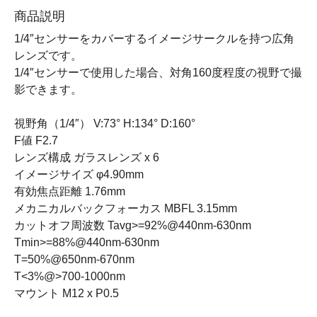
商品説明
1/4″センサーをカバーするイメージサークルを持つ広角
レンズです。
1/4″センサーで使用した場合、対角160度程度の視野で撮
影できます。
視野角（1/4″） V:73° H:134° D:160°
F値 F2.7
レンズ構成 ガラスレンズ x 6
イメージサイズ φ4.90mm
有効焦点距離 1.76mm
メカニカルバックフォーカス MBFL 3.15mm
カットオフ周波数 Tavg>=92%@440nm-630nm
Tmin>=88%@440nm-630nm
T=50%@650nm-670nm
T<3%@>700-1000nm
マウント M12 x P0.5