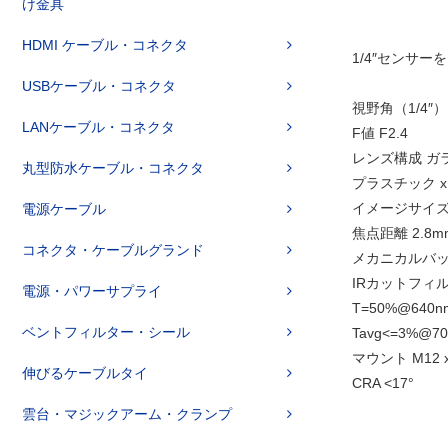
け金具
HDMI ケーブル・コネクタ
1/4″センサ
USBケーブル・コネクタ
視野角（1/4″） V:
LANケーブル・コネクタ
F値 F2.4
レンズ構成 ガラ
丸型防水ケーブル・コネクタ
プラスチック x
イメージサイズ 
電源ケーブル
焦点距離 2.8m
コネクタ・ケーブルグランド
メカニカルバック
IRカットフィルタ
電源・パワーサプライ
T=50%@640n
ベントフィルター・シール
Tavg<=3%@70
マウント M12 x
伸びるケーブルタイ
CRA <17°
雲台・マジックアーム・クランプ