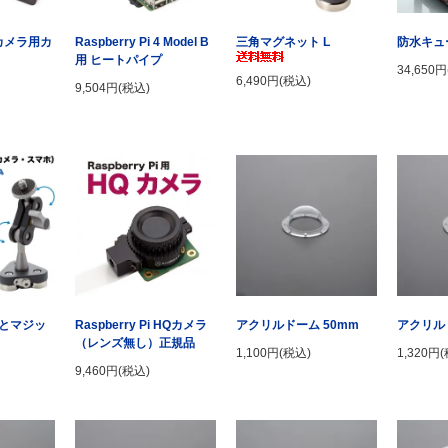
i カメラ用カ
Raspberry Pi 4 Model B
三角マグネット L
防水キュー
用 ヒートパイプ
34,650
6,490円(税込)
9,504円(税込)
とマジッ
アクリルドーム 50mm
アクリル
Raspberry Pi HQカメラ
（レンズ無し）正規品
1,100円(税込)
1,320円
9,460円(税込)