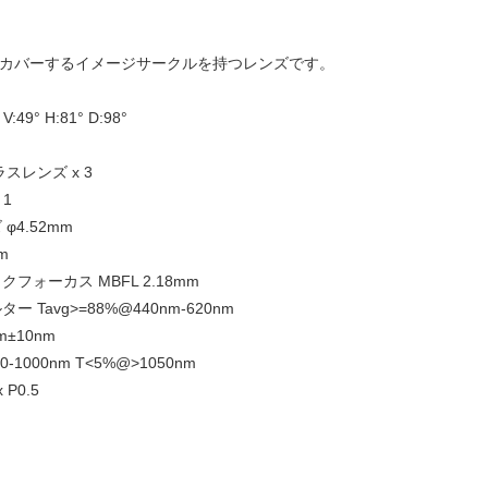
ーをカバーするイメージサークルを持つレンズです。
49° H:81° D:98°
スレンズ x 3
 1
φ4.52mm
m
フォーカス MBFL 2.18mm
ー Tavg>=88%@440nm-620nm
m±10nm
0-1000nm T<5%@>1050nm
 P0.5