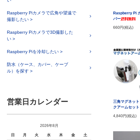
い
Raspberry Piカメラで広角や望遠で
Raspberry P
バー
撮影したい >
660円(税込)
Raspberry Piカメラで3D撮影した
い >
Raspberry Piを冷却したい >
防水（ケース、カバー、ケーブ
ル）を探す >
営業日カレンダー
三角マグネット
クアームセット
4,840円(税込)
2026年8月
日
月
火
水
木
金
土