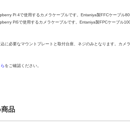
spberry Pi 4で使用するカメラケーブルです。Entaniya製FFCケーブ
spberry Pi5で使用するカメラケーブルです。Entaniya製FPCケーブ
】
組込に必要なマウントプレートと取付台座、ネジのみとなります。カメ
ちら
をご確認ください。
め商品