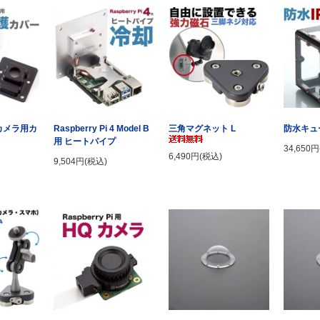
i カメラ用カ
Raspberry Pi 4 Model B
三角マグネット L
防水キュー
用 ヒートパイプ
34,650
6,490円(税込)
9,504円(税込)