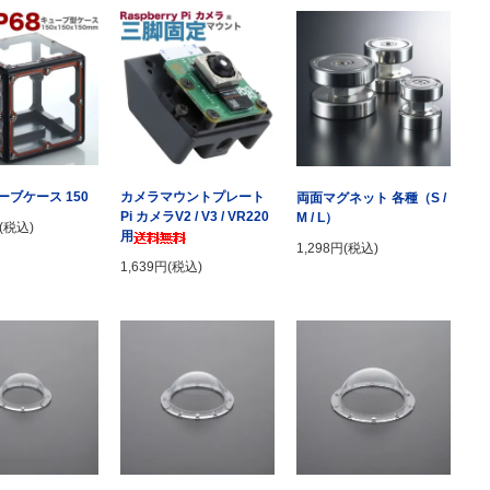
ブケース 150
カメラマウントプレート
両面マグネット 各種（S /
Pi カメラV2 / V3 / VR220
M / L）
円(税込)
用
1,298円(税込)
1,639円(税込)