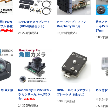
 5用 FPCカ
ステレオカメラプレート
ヒートパイプ + フィン
防水アク
ブル 各種
（HDMI接続セット）
Raspberry Pi 5用
ー φ45
m
27mm
26,224円(税込)
15,950円(税込)
5,830円
3 用 全天候
Raspberry Pi VR220カメ
DINレールカメラマウント
ネジ付き
ラ センサーカバーガラス
プレート A（雄ねじ）
有り
ネジが付
3,905円(税込)
14,355円(税込)
2,530円