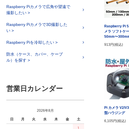
Raspberry Piカメラで広角や望遠で
撮影したい >
Raspberry Piカメラで3D撮影した
Raspberry Pi
い >
メラ ソフトケー
50mm〜300m
Raspberry Piを冷却したい >
913円(税込)
防水（ケース、カバー、ケーブ
ル）を探す >
営業日カレンダー
Pi カメラ V2/V
2026年8月
型ハウジング
日
月
火
水
木
金
土
6,105円(税込)
1