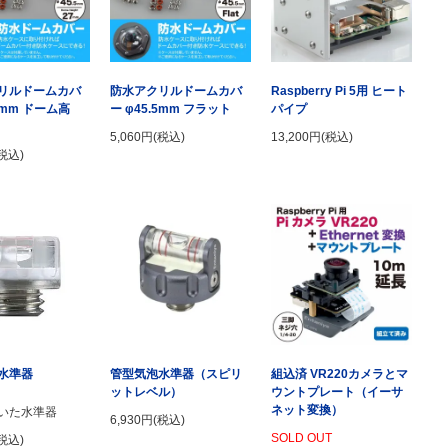
リルドームカバ
防水アクリルドームカバ
Raspberry Pi 5用 ヒート
.5mm ドーム高
ー φ45.5mm フラット
パイプ
5,060円(税込)
13,200円(税込)
(税込)
水準器
管型気泡水準器（スピリ
組込済 VR220カメラとマ
ットレベル）
ウントプレート（イーサ
ネット変換）
いた水準器
6,930円(税込)
SOLD OUT
(税込)