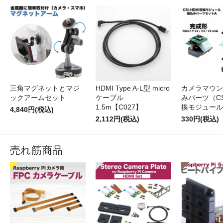
三角マグネットとマジ
HDMI Type A-L型 micro
カメラマウン
ックアームセット
ケーブル
みパーツ（CS
1.5m【C027】
換モジュール
4,840円(税込)
2,112円(税込)
330円(税込)
売れ筋商品